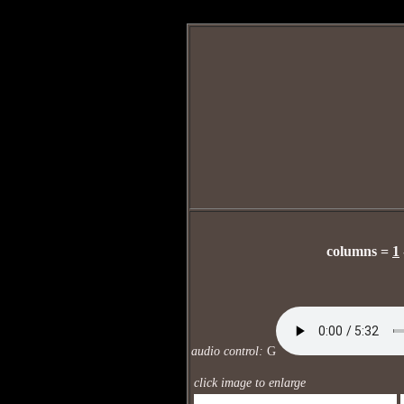
ConnectionInfo.phpselectStockphoto1.php
columns =
1
audio control:
G
click image to enlarge