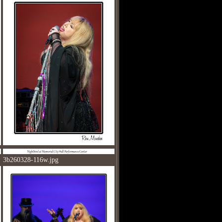
3b260328-116w.jpg