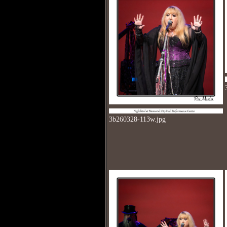
3b260328-113w.jpg