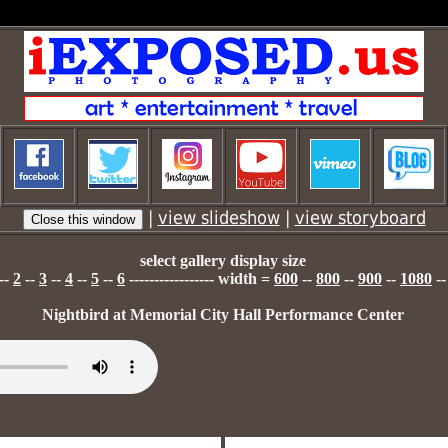
|
view slideshow
|
view storyboard
select gallery display size
--
2
--
3
--
4
--
5
--
6
----------------- width =
600
--
800
--
900
--
1080
-
Nightbird at Memorial City Hall Performance Center