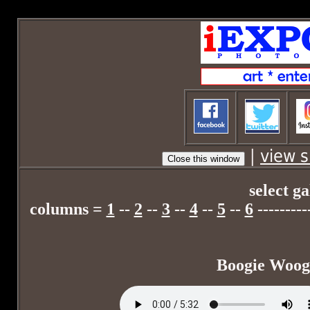
ConnectionInfo.phpselectStockphoto1.php
|
view s
select ga
columns =
1
--
2
--
3
--
4
--
5
--
6
--------
Boogie Woogi