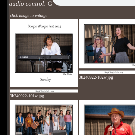
audio control:
G
click image to enlarge
3b240922-102w.jpg
3b240922-101w.jpg